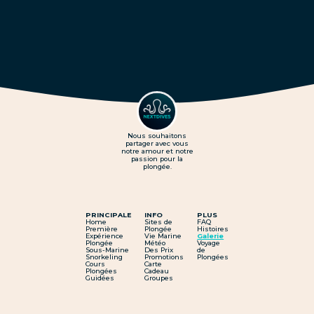
Nous souhaitons
partager avec vous
notre amour et notre
passion pour la
plongée.
PRINCIPALE
INFO
PLUS
Home
Sites de
FAQ
Première
Plongée
Histoires
Expérience
Vie Marine
Galerie
Plongée
Météo
Voyage
Sous-Marine
Des Prix
de
Snorkeling
Promotions
Plongées
Cours
Carte
Plongées
Cadeau
Guidées
Groupes