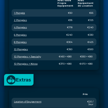
Avec Votre 
Avec 
Propre 
Equipement 
Equipement
de Location
1 Plongée
€50
€65
2 Plongées
€95
€125
4 Plongées
€178
€240
6 Plongées
€240
€330
8 Plongées
€304
€425
10 Plongées
€350
€500
10 Plongées + Specialty
€450 + €80 
€550 + €80 
10 Plongées + Nitrox
€370 + €80 
€470 + €80 
Extras
Prix
Location d'Equipement
€20 / 
Jour