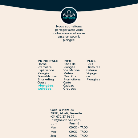
Nous souhaitons
partager avec vous
notre amour et notre
passion pour la
plongée.
PRINCIPALE
INFO
PLUS
Home
Sites de
FAQ
Première
Plongée
Histoires
Expérience
Vie Marine
Galerie
Plongée
Météo
Voyage
Sous-Marine
Des Prix
de
Snorkeling
Promotions
Plongées
Cours
Carte
Plongées
Cadeau
Guidées
Groupes
Calle la Plaza 30
38686, Alcalá, Tenerife
+34 672 37 14 77
info@nextdives.com
Lun
Fermé
Mar
09:00 - 17:00
Mer
09:00 - 17:00
Jeu
09:00 - 17:00