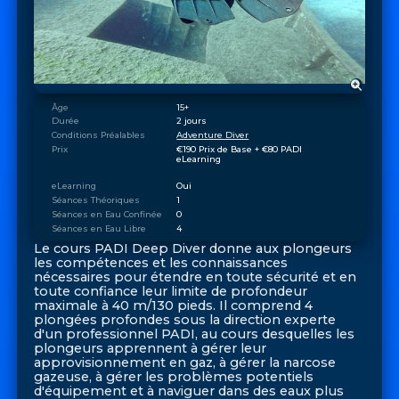
Âge
15+
Durée
2 jours
Conditions Préalables
Adventure Diver
Prix
€190 Prix de Base + €80 PADI 
eLearning
eLearning
Oui
Séances Théoriques
1
Séances en Eau Confinée
0
Séances en Eau Libre
4
Le cours PADI Deep Diver donne aux plongeurs
les compétences et les connaissances
nécessaires pour étendre en toute sécurité et en
toute confiance leur limite de profondeur
maximale à 40 m/130 pieds. Il comprend 4
plongées profondes sous la direction experte
d'un professionnel PADI, au cours desquelles les
plongeurs apprennent à gérer leur
approvisionnement en gaz, à gérer la narcose
gazeuse, à gérer les problèmes potentiels
d'équipement et à naviguer dans des eaux plus