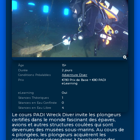
Âge
15+
Durée
2 jours
Conditions Préalables
Adventure Diver
Prix
€190 Prix de Base + €80 PADI 
eLearning
eLearning
Oui
Séances Théoriques
1
Séances en Eau Confinée
0
Séances en Eau Libre
4
Le cours PADI Wreck Diver invite les plongeurs
certifiés dans le monde fascinant des épaves,
avions et autres structures coulées qui sont
devenues des musées sous-marins. Au cours de
4 plongées, les plongeurs acquièrent les
compétences nécessaires à l'exploration des