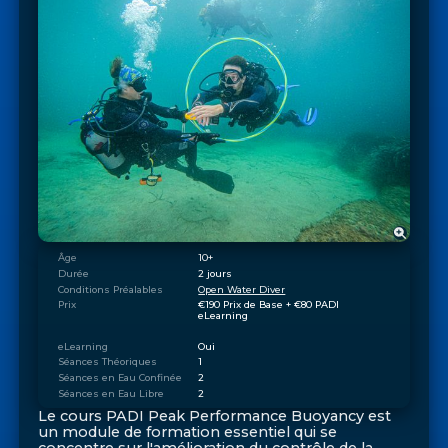
Âge
10+
Durée
2 jours
Conditions Préalables
Open Water Diver
Prix
€190 Prix de Base + €80 PADI 
eLearning
eLearning
Oui
Séances Théoriques
1
Séances en Eau Confinée
2
Séances en Eau Libre
2
Le cours PADI Peak Performance Buoyancy est
un module de formation essentiel qui se