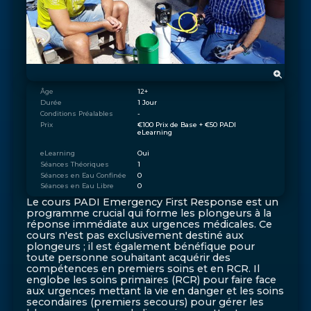
Âge
12+
Durée
1 Jour
Conditions Préalables
-
Prix
€100 Prix de Base + €50 PADI 
eLearning
eLearning
Oui
Séances Théoriques
1
Séances en Eau Confinée
0
Séances en Eau Libre
0
Le cours PADI Emergency First Response est un
programme crucial qui forme les plongeurs à la
réponse immédiate aux urgences médicales. Ce
cours n'est pas exclusivement destiné aux
plongeurs ; il est également bénéfique pour
toute personne souhaitant acquérir des
compétences en premiers soins et en RCR. Il
englobe les soins primaires (RCR) pour faire face
aux urgences mettant la vie en danger et les soins
secondaires (premiers secours) pour gérer les