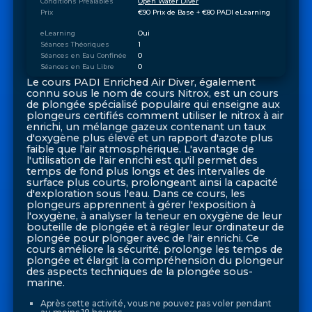
Conditions Préalables
Open Water Diver
Prix
€90 Prix de Base + €80 PADI eLearning
eLearning
Oui
Séances Théoriques
1
Séances en Eau Confinée
0
Séances en Eau Libre
0
Le cours PADI Enriched Air Diver, également
connu sous le nom de cours Nitrox, est un cours
de plongée spécialisé populaire qui enseigne aux
plongeurs certifiés comment utiliser le nitrox à air
enrichi, un mélange gazeux contenant un taux
d'oxygène plus élevé et un rapport d'azote plus
faible que l'air atmosphérique. L'avantage de
l'utilisation de l'air enrichi est qu'il permet des
temps de fond plus longs et des intervalles de
surface plus courts, prolongeant ainsi la capacité
d'exploration sous l'eau. Dans ce cours, les
plongeurs apprennent à gérer l'exposition à
l'oxygène, à analyser la teneur en oxygène de leur
bouteille de plongée et à régler leur ordinateur de
plongée pour plonger avec de l'air enrichi. Ce
cours améliore la sécurité, prolonge les temps de
plongée et élargit la compréhension du plongeur
des aspects techniques de la plongée sous-
marine.
Après cette activité, vous ne pouvez pas voler pendant