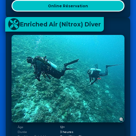
Online Réservation
Enriched Air (Nitrox) Diver
Âge
12+
Durée
3 heures