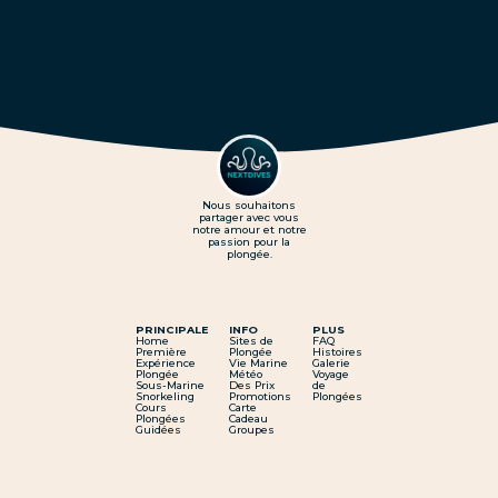
Nous souhaitons
partager avec vous
notre amour et notre
passion pour la
plongée.
PRINCIPALE
INFO
PLUS
Home
Sites de
FAQ
Première
Plongée
Histoires
Expérience
Vie Marine
Galerie
Plongée
Météo
Voyage
Sous-Marine
Des Prix
de
Snorkeling
Promotions
Plongées
Cours
Carte
Plongées
Cadeau
Guidées
Groupes