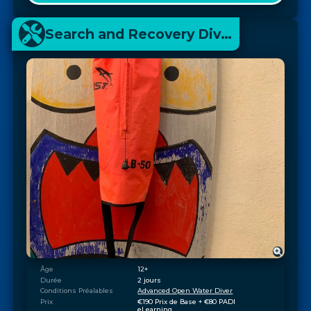
Search and Recovery Diver
Âge
12+
Durée
2 jours
Conditions Préalables
Advanced Open Water Diver
Prix
€190 Prix de Base + €80 PADI 
eLearning