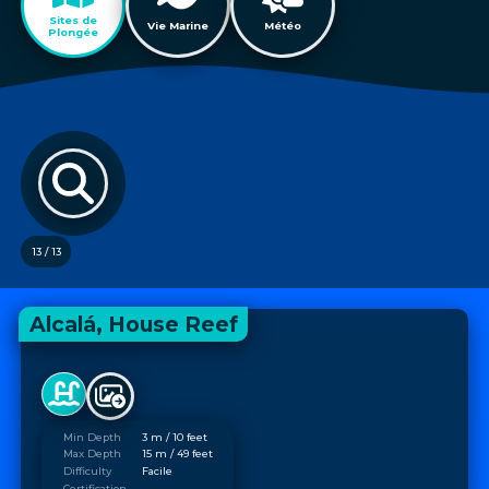
Sites de
Vie Marine
Météo
Plongée
13 / 13
Alcalá, House Reef
Min Depth
3 m / 10 feet
Max Depth
15 m / 49 feet
Difficulty
Facile
Certification
-