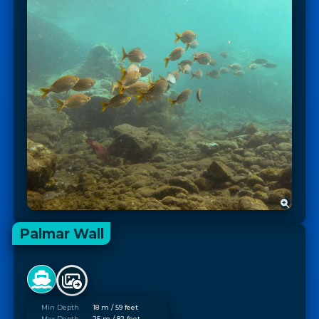
Palmar Wall
Min Depth
18 m / 59 feet
Max Depth
25 m / 82 feet