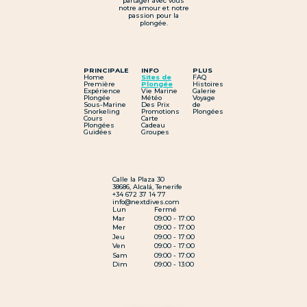
partager avec vous
notre amour et notre
passion pour la
plongée.
PRINCIPALE
INFO
PLUS
Home
Sites de
FAQ
Première
Plongée
Histoires
Expérience
Vie Marine
Galerie
Plongée
Météo
Voyage
Sous-Marine
Des Prix
de
Snorkeling
Promotions
Plongées
Cours
Carte
Plongées
Cadeau
Guidées
Groupes
Calle la Plaza 30
38686, Alcalá, Tenerife
+34 672 37 14 77
info@nextdives.com
Lun
Fermé
Mar
09:00 - 17:00
Mer
09:00 - 17:00
Jeu
09:00 - 17:00
Ven
09:00 - 17:00
Sam
09:00 - 17:00
Dim
09:00 - 13:00